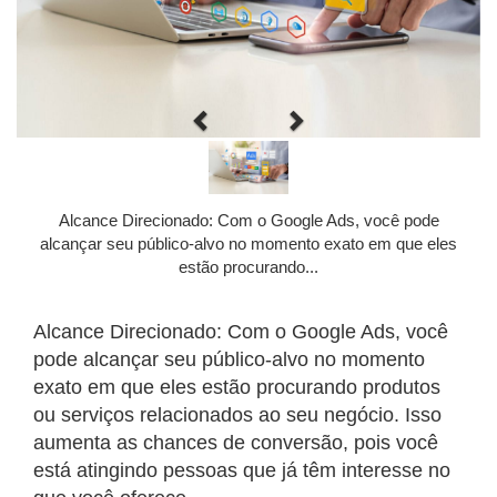
P
N
r
e
e
x
Alcance Direcionado: Com o Google Ads, você pode
v
t
alcançar seu público-alvo no momento exato em que eles
i
estão procurando...
o
u
Alcance Direcionado: Com o Google Ads, você
s
pode alcançar seu público-alvo no momento
exato em que eles estão procurando produtos
ou serviços relacionados ao seu negócio. Isso
aumenta as chances de conversão, pois você
está atingindo pessoas que já têm interesse no