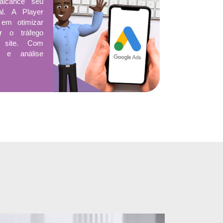
alcance seu
al. A Player
 em otimizar
r o tráfego
 site. Com
as e análise