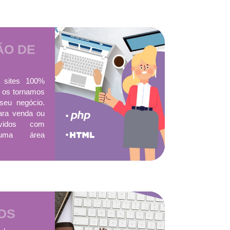
O DE
 sites 100%
 os tornamos
seu negócio.
para venda ou
lvidos com
 uma área
DS